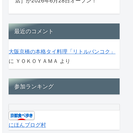
店］が2026年6月28日オープン！
最近のコメント
大阪京橋の本格タイ料理「リトルバンコク」
に
ＹＯＫＯＹＡＭＡ
より
参加ランキング
にほんブログ村