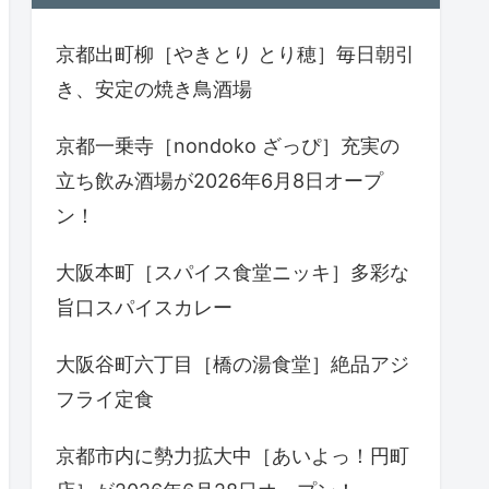
京都出町柳［やきとり とり穂］毎日朝引
き、安定の焼き鳥酒場
京都一乗寺［nondoko ざっぴ］充実の
立ち飲み酒場が2026年6月8日オープ
ン！
大阪本町［スパイス食堂ニッキ］多彩な
旨口スパイスカレー
大阪谷町六丁目［橋の湯食堂］絶品アジ
フライ定食
京都市内に勢力拡大中［あいよっ！円町