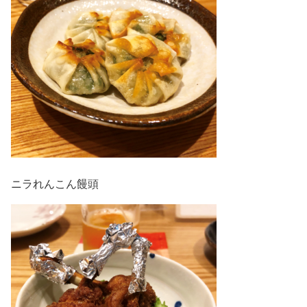
ニラれんこん饅頭