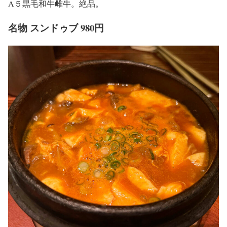
A５黒毛和牛雌牛。絶品。
名物 スンドゥブ 980円