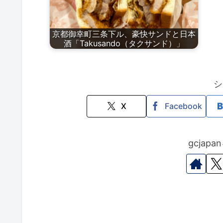
京都御幸町三条下ル、豪快サンドと日本
酒「Takusando（タクサンド）」
シ
X
Facebook
gcjap