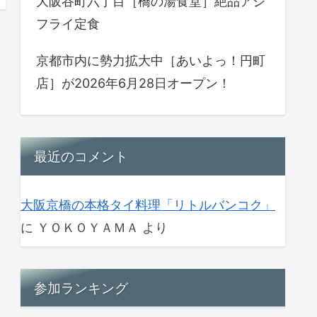
大阪谷町六丁目［橋の湯食堂］絶品アジ
フライ定食
京都市内に勢力拡大中［あいよっ！円町
店］が2026年6月28日オープン！
最近のコメント
大阪京橋の本格タイ料理「リトルバンコク」
に
ＹＯＫＯＹＡＭＡ
より
参加ランキング