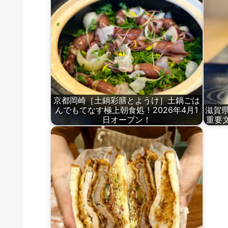
京都岡崎［土鍋彩膳とようけ］土鍋ごは
んでもてなす極上朝食処！2026年4月1
滋賀県
日オープン！
重要