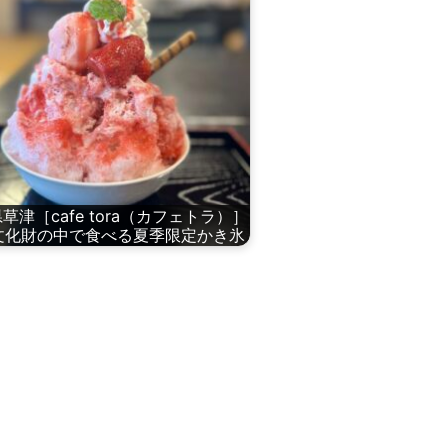
草津［cafe tora（カフェトラ）］
文化財の中で食べる夏季限定かき氷