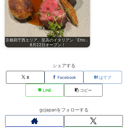
京都府庁西エリア、至高のイタリアン「Etto」
8月22日オープン！
シェアする
X
Facebook
はてブ
LINE
コピー
gcjapanをフォローする