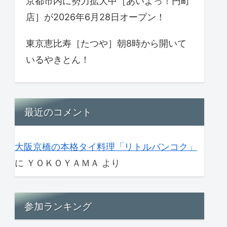
京都市内に勢力拡大中［あいよっ！円町
店］が2026年6月28日オープン！
東京恵比寿［たつや］朝8時から開いて
いるやきとん！
最近のコメント
大阪京橋の本格タイ料理「リトルバンコク」
に
ＹＯＫＯＹＡＭＡ
より
参加ランキング