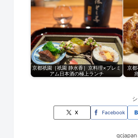
京都祇園［祇園 静水香］京料理×プレミ
京都
アム日本酒の極上ランチ
シ
X
Facebook
gcjap