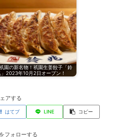
祇園の新名物！祇園生姜餃子「鈴
兆」2023年10月2日オープン！
ェアする
はてブ
LINE
コピー
anをフォローする