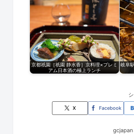
京都祇園［祇園 静水香］京料理×プレミ
岐阜
アム日本酒の極上ランチ
シ
X
Facebook
gcjap