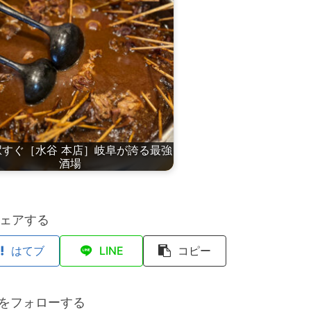
駅すぐ［水谷 本店］岐阜が誇る最強
酒場
ェアする
はてブ
LINE
コピー
anをフォローする