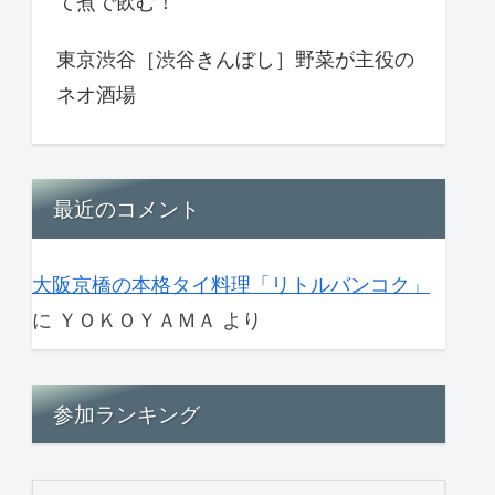
て煮で飲む！
東京渋谷［渋谷きんぼし］野菜が主役の
ネオ酒場
最近のコメント
大阪京橋の本格タイ料理「リトルバンコク」
に
ＹＯＫＯＹＡＭＡ
より
参加ランキング