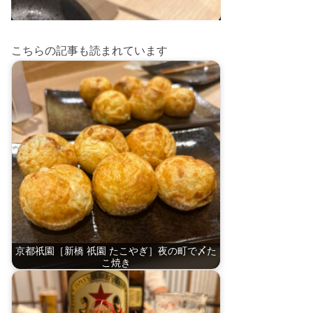
こちらの記事も読まれています
京都祇園［新橋 祇園 たこやぎ］夜の町で〆た
こ焼き