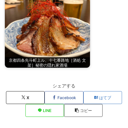
京都四条先斗町上ル、十七番路地［酒処 文
架］秘密の隠れ家酒場
シェアする
X
Facebook
はてブ
LINE
コピー