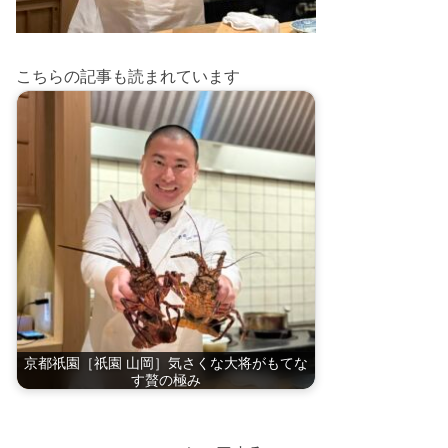
こちらの記事も読まれています
京都祇園［祇園 山岡］気さくな大将がもてな
す贅の極み