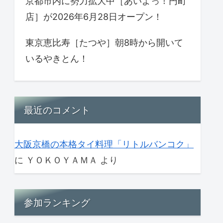
京都市内に勢力拡大中［あいよっ！円町
店］が2026年6月28日オープン！
東京恵比寿［たつや］朝8時から開いて
いるやきとん！
最近のコメント
大阪京橋の本格タイ料理「リトルバンコク」
に
ＹＯＫＯＹＡＭＡ
より
参加ランキング