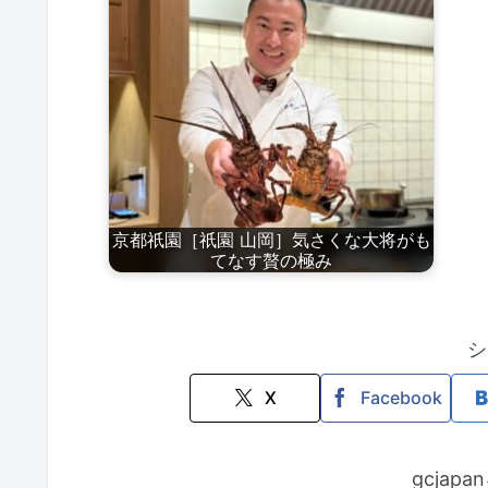
京都祇園［祇園 山岡］気さくな大将がも
てなす贅の極み
シ
X
Facebook
gcjap