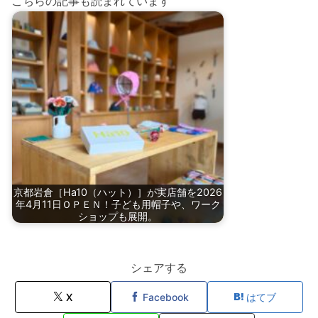
こちらの記事も読まれています
京都岩倉［Ha10（ハット）］が実店舗を2026
年4月11日ＯＰＥＮ！子ども用帽子や、ワーク
ショップも展開。
シェアする
X
Facebook
はてブ