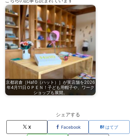
こちらの記事も読まれています
京都岩倉［Ha10（ハット）］が実店舗を2026
年4月11日ＯＰＥＮ！子ども用帽子や、ワーク
ショップも展開。
シェアする
X
Facebook
はてブ