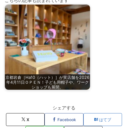
こちらの記事も読まれています
京都岩倉［Ha10（ハット）］が実店舗を2026
年4月11日ＯＰＥＮ！子ども用帽子や、ワーク
ショップも展開。
シェアする
X
Facebook
はてブ