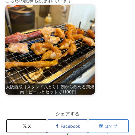
こちらの記事も読まれています
大阪西成［スタンド八とり］朝から飲める鶏焼
肉！ビールとセットで1100円！
シェアする
X
Facebook
はてブ