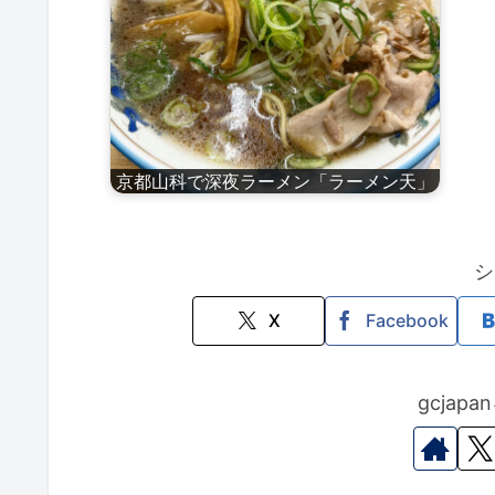
京都山科で深夜ラーメン「ラーメン天」
シ
X
Facebook
gcjap