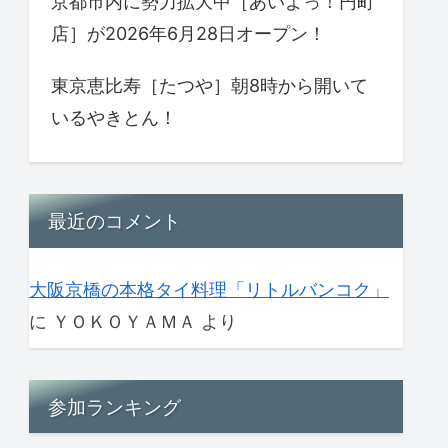
京都市内に勢力拡大中［あいよっ！円町
店］が2026年6月28日オープン！
東京恵比寿［たつや］朝8時から開いて
いるやきとん！
最近のコメント
大阪京橋の本格タイ料理「リトルバンコク」
に
ＹＯＫＯＹＡＭＡ
より
参加ランキング