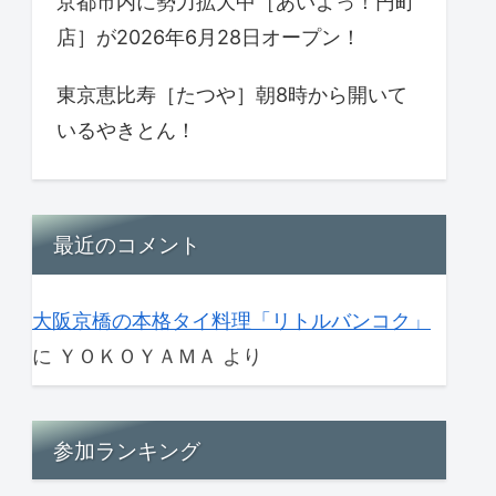
京都市内に勢力拡大中［あいよっ！円町
店］が2026年6月28日オープン！
東京恵比寿［たつや］朝8時から開いて
いるやきとん！
最近のコメント
大阪京橋の本格タイ料理「リトルバンコク」
に
ＹＯＫＯＹＡＭＡ
より
参加ランキング