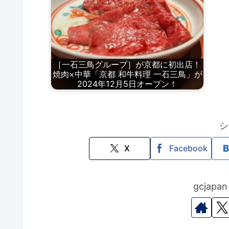
［一石三鳥グループ］が京都に初出店！
焼肉×中華「京都 和牛料理 一石三鳥」が
2024年12月5日オープン！
シ
X
Facebook
gcjap