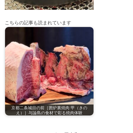
こちらの記事も読まれています
京都二条城目の前［囲炉裏焼肉 甲（きの
え）］与論島の食材で彩る焼肉体験