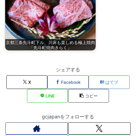
京都三条先斗町下ル、川床も楽しめる極上焼肉
「先斗町焼肉きらく」
シェアする
X
Facebook
はてブ
LINE
コピー
gcjapanをフォローする