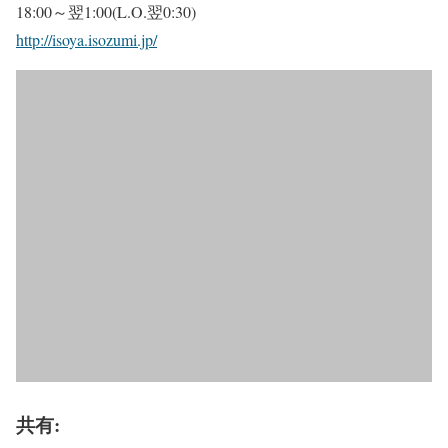
18:00～翌1:00(L.O.翌0:30)
http://isoya.isozumi.jp/
共有: