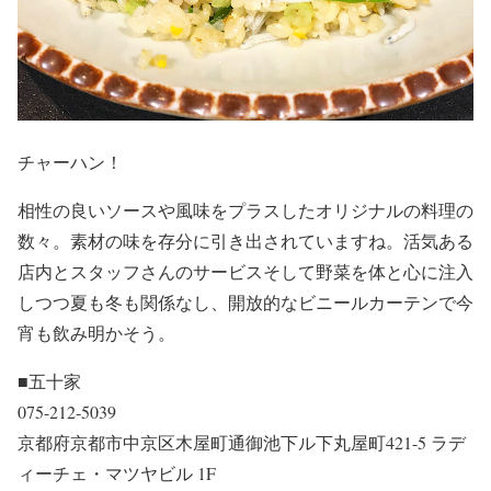
チャーハン！
相性の良いソースや風味をプラスしたオリジナルの料理の
数々。素材の味を存分に引き出されていますね。活気ある
店内とスタッフさんのサービスそして野菜を体と心に注入
しつつ夏も冬も関係なし、開放的なビニールカーテンで今
宵も飲み明かそう。
■五十家
075-212-5039
京都府京都市中京区木屋町通御池下ル下丸屋町421-5 ラデ
ィーチェ・マツヤビル 1F