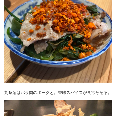
九条葱はバラ肉のポークと。香味スパイスが食欲そそる。