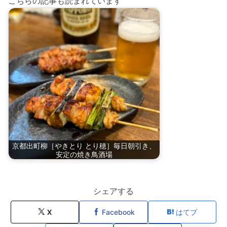
こちらの記事も読まれています
京都出町柳［やきとり とり穂］毎日朝引き、
安定の焼き鳥酒場
シェアする
X
Facebook
はてブ