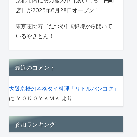
京都市内に勢力拡大中［あいよっ！円町
店］が2026年6月28日オープン！
東京恵比寿［たつや］朝8時から開いて
いるやきとん！
最近のコメント
大阪京橋の本格タイ料理「リトルバンコク」
に
ＹＯＫＯＹＡＭＡ
より
参加ランキング