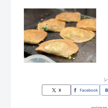
シ
X
Facebook
gcjap