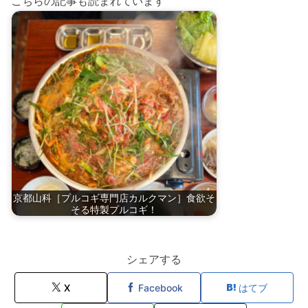
こちらの記事も読まれています
京都山科［プルコギ専門店カルクマン］食欲そ
そる特製プルコギ！
シェアする
X
Facebook
はてブ