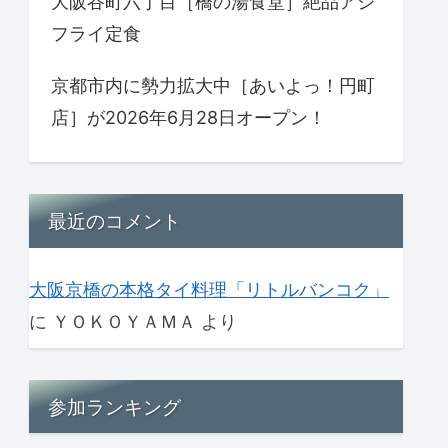
大阪谷町六丁目［橋の湯食堂］絶品アジ
フライ定食
京都市内に勢力拡大中［あいよっ！円町
店］が2026年6月28日オープン！
最近のコメント
大阪京橋の本格タイ料理「リトルバンコク」
に
ＹＯＫＯＹＡＭＡ
より
参加ランキング