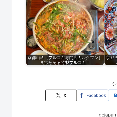
京都山科［プルコギ専門店カルクマン］
京都
食欲そそる特製プルコギ！
シ
X
Facebook
gcjap