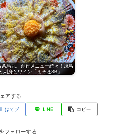
四条烏丸、創作メニュー続々！焼鳥
と刺身とワイン「まそほ3B」
ェアする
はてブ
LINE
コピー
anをフォローする