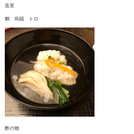
造里
鯛 烏賊 トロ
酢の物