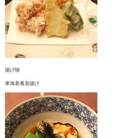
揚げ物
車海老養老揚げ