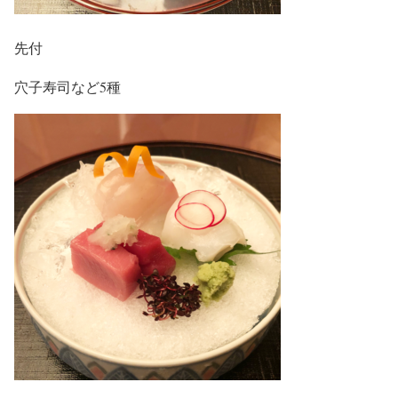
先付
穴子寿司など5種