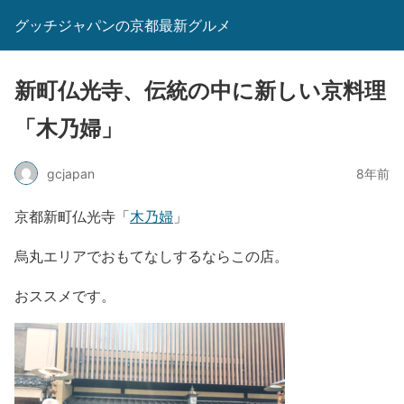
グッチジャパンの京都最新グルメ
新町仏光寺、伝統の中に新しい京料理
「木乃婦」
gcjapan
8年前
京都新町仏光寺「
木乃婦
」
烏丸エリアでおもてなしするならこの店。
おススメです。