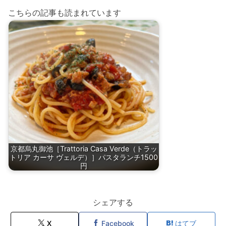
こちらの記事も読まれています
京都烏丸御池［Trattoria Casa Verde（トラッ
トリア カーサ ヴェルデ）］パスタランチ1500
円
シェアする
X
Facebook
はてブ