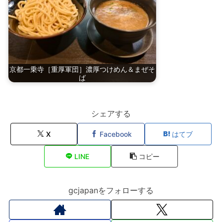
京都一乗寺［重厚軍団］濃厚つけめん＆まぜそ
ば
シェアする
X
Facebook
はてブ
LINE
コピー
gcjapanをフォローする