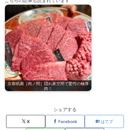
こちらの記事も読まれています
京都祇園［肉ノ間］隠れ家空間で驚愕の極厚
肉！
シェアする
X
Facebook
はてブ