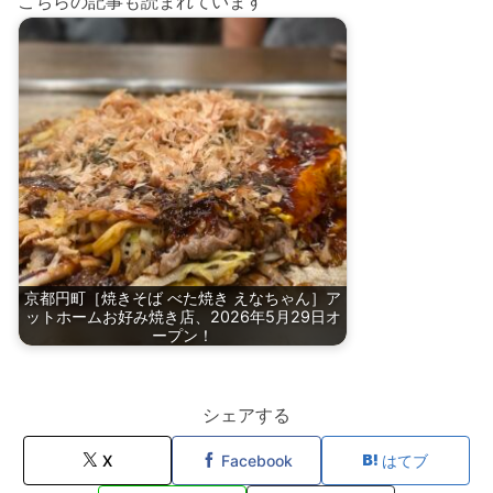
こちらの記事も読まれています
京都円町［焼きそば べた焼き えなちゃん］ア
ットホームお好み焼き店、2026年5月29日オ
ープン！
シェアする
X
Facebook
はてブ