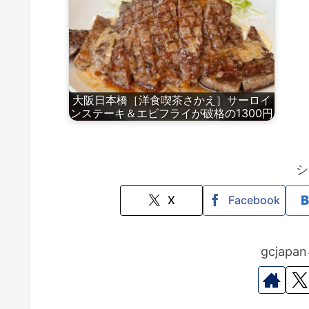
大阪日本橋［洋食喫茶さかえ］サーロイ
ンステーキ＆エビフライが破格の1300円
シ
X
Facebook
gcjap