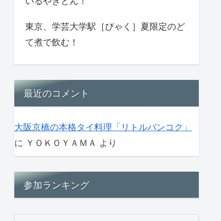
いるやきとん！
東京、学芸大学駅［びゃく］夏限定のど
て煮で飲む！
最近のコメント
大阪京橋の本格タイ料理「リトルバンコク」
に
ＹＯＫＯＹＡＭＡ
より
参加ランキング