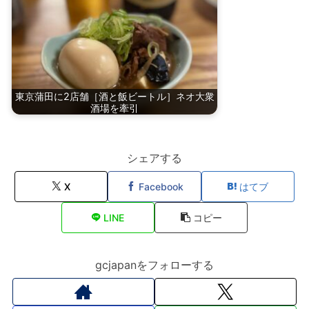
東京蒲田に2店舗［酒と飯ビートル］ネオ大衆
酒場を牽引
シェアする
X
Facebook
はてブ
LINE
コピー
gcjapanをフォローする