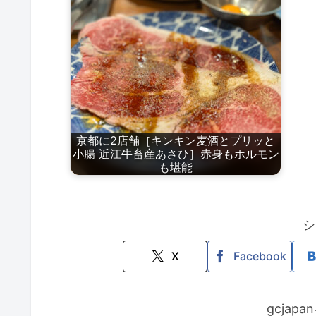
京都に2店舗［キンキン麦酒とプリッと
小腸 近江牛畜産あさひ］赤身もホルモン
も堪能
シ
X
Facebook
gcjap