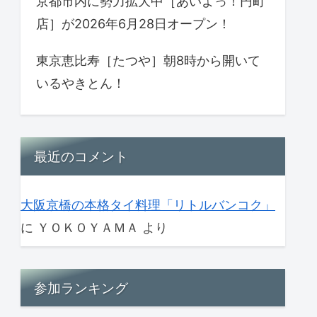
京都市内に勢力拡大中［あいよっ！円町
店］が2026年6月28日オープン！
東京恵比寿［たつや］朝8時から開いて
いるやきとん！
最近のコメント
大阪京橋の本格タイ料理「リトルバンコク」
に
ＹＯＫＯＹＡＭＡ
より
参加ランキング