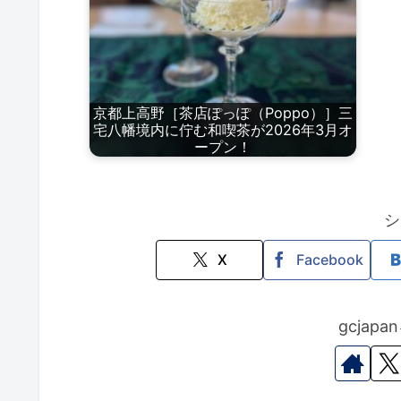
京都上高野［茶店ぽっぽ（Poppo）］三
宅八幡境内に佇む和喫茶が2026年3月オ
ープン！
シ
X
Facebook
gcjap