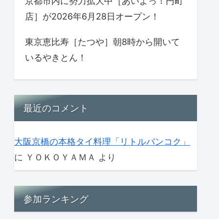
京都市内に勢力拡大中［あいよっ！円町
店］が2026年6月28日オープン！
東京恵比寿［たつや］朝8時から開いて
いるやきとん！
最近のコメント
大阪京橋の本格タイ料理「リトルバンコク」
に
ＹＯＫＯＹＡＭＡ
より
参加ランキング