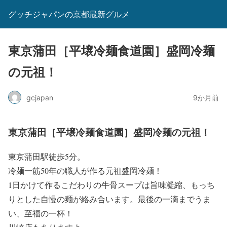
グッチジャパンの京都最新グルメ
東京蒲田［平壌冷麺食道園］盛岡冷麺
の元祖！
gcjapan
9か月前
東京蒲田［平壌冷麺食道園］盛岡冷麺の元祖！
東京蒲田駅徒歩5分。
冷麺一筋50年の職人が作る元祖盛岡冷麺！
1日かけて作るこだわりの牛骨スープは旨味凝縮、もっち
りとした自慢の麺が絡み合います。最後の一滴までうま
い、至福の一杯！