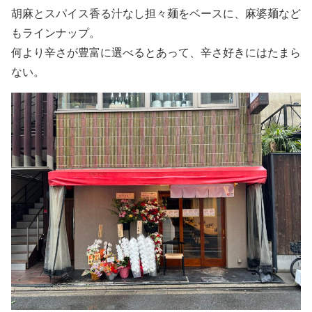
胡麻とスパイス香る汁なし担々麺をベースに、麻婆麺など
もラインナップ。
何より辛さが豊富に選べるとあって、辛さ好きにはたまら
ない。