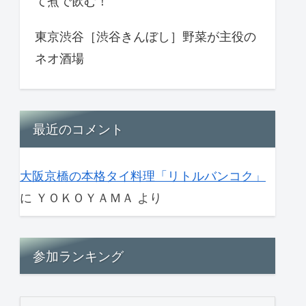
て煮で飲む！
東京渋谷［渋谷きんぼし］野菜が主役の
ネオ酒場
最近のコメント
大阪京橋の本格タイ料理「リトルバンコク」
に
ＹＯＫＯＹＡＭＡ
より
参加ランキング