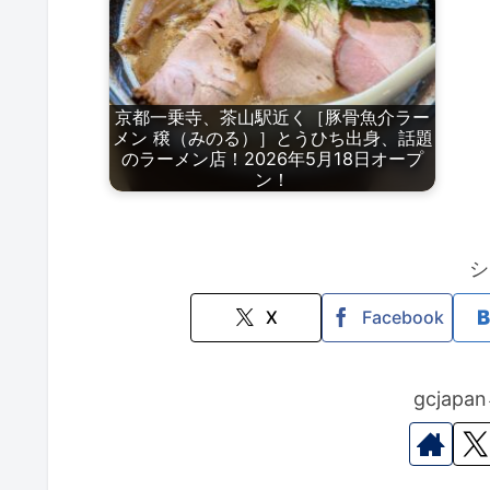
京都一乗寺、茶山駅近く［豚骨魚介ラー
メン 穣（みのる）］とうひち出身、話題
のラーメン店！2026年5月18日オープ
ン！
シ
X
Facebook
gcjap