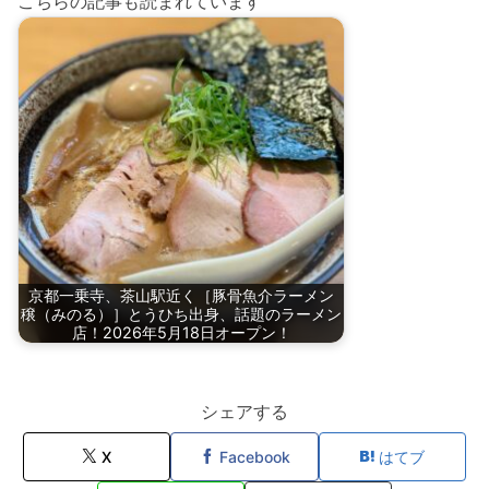
こちらの記事も読まれています
京都一乗寺、茶山駅近く［豚骨魚介ラーメン
穣（みのる）］とうひち出身、話題のラーメン
店！2026年5月18日オープン！
シェアする
X
Facebook
はてブ