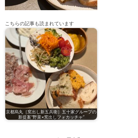
こちらの記事も読まれています
京都烏丸［窯出し新五兵衛］五十家グループの
新提案“野菜×窯出しフォカッチャ”