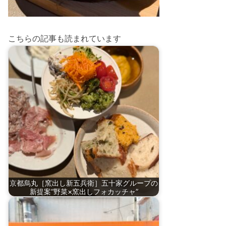
こちらの記事も読まれています
京都烏丸［窯出し新五兵衛］五十家グループの
新提案“野菜×窯出しフォカッチャ”