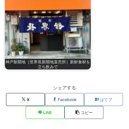
神戸新開地［世界長新開地直売所］新鮮食材を
立ち飲みで
シェアする
X
Facebook
はてブ
LINE
コピー