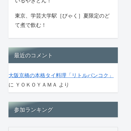
いるやきとん！
東京、学芸大学駅［びゃく］夏限定のど
て煮で飲む！
最近のコメント
大阪京橋の本格タイ料理「リトルバンコク」
に
ＹＯＫＯＹＡＭＡ
より
参加ランキング