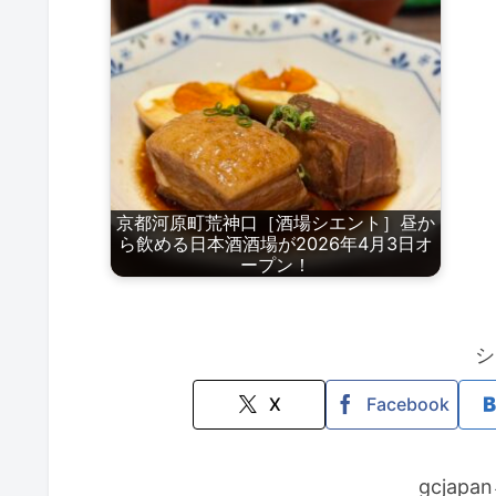
京都河原町荒神口［酒場シエント］昼か
ら飲める日本酒酒場が2026年4月3日オ
ープン！
シ
X
Facebook
gcjap