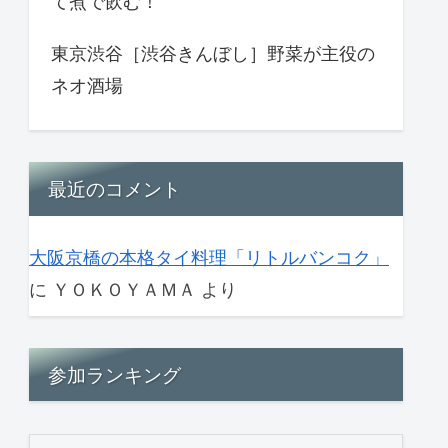
て煮で飲む！
東京渋谷［渋谷きんぼし］野菜が主役の
ネオ酒場
最近のコメント
大阪京橋の本格タイ料理「リトルバンコク」
に
ＹＯＫＯＹＡＭＡ
より
参加ランキング