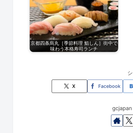
京都四条烏丸［季節料理 鮨しん］街中で
味わう本格寿司ランチ
シ
X
Facebook
gcjap