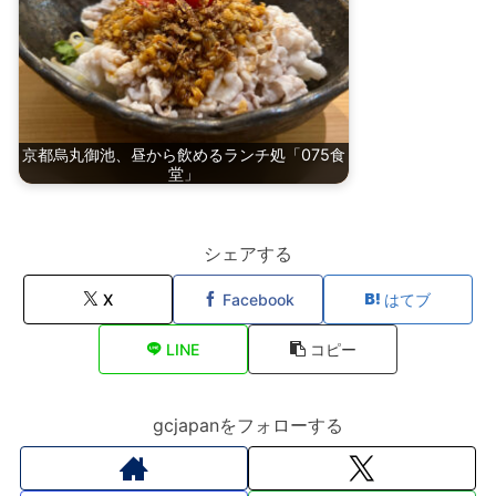
京都烏丸御池、昼から飲めるランチ処「075食
堂」
シェアする
X
Facebook
はてブ
LINE
コピー
gcjapanをフォローする