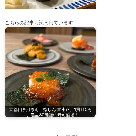
こちらの記事も読まれています
京都四条河原町［鮨しん 富小路］1貫110円
～、逸品80種類の寿司酒場！