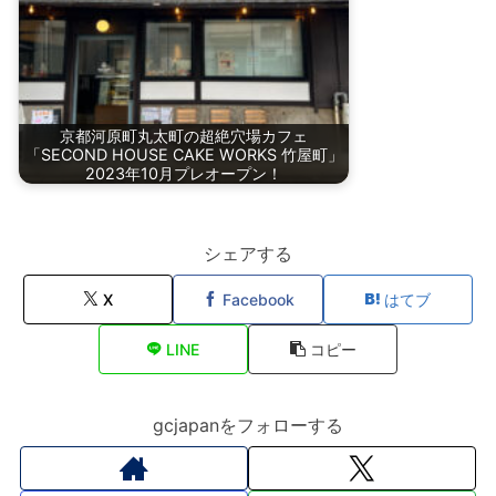
京都河原町丸太町の超絶穴場カフェ
「SECOND HOUSE CAKE WORKS 竹屋町」
2023年10月プレオープン！
シェアする
X
Facebook
はてブ
LINE
コピー
gcjapanをフォローする