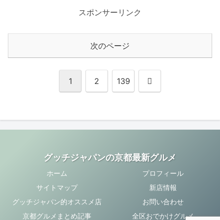
スポンサーリンク
次のページ
次
1
2
139
へ
グッチジャパンの京都最新グルメ
ホーム
プロフィール
サイトマップ
新店情報
グッチジャパン的オススメ店
お問い合わせ
京都グルメまとめ記事
全区おでかけグルメ