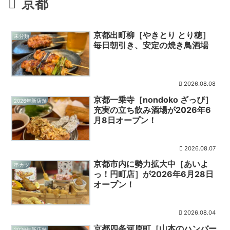
京都
京都出町柳［やきとり とり穂］
未分類
毎日朝引き、安定の焼き鳥酒場
2026.08.08
京都一乗寺［nondoko ざっぴ］
2026年新店舗
充実の立ち飲み酒場が2026年6
月8日オープン！
2026.08.07
京都市内に勢力拡大中［あいよ
串カツ
っ！円町店］が2026年6月28日
オープン！
2026.08.04
京都四条河原町［山本のハンバー
2026年新店舗