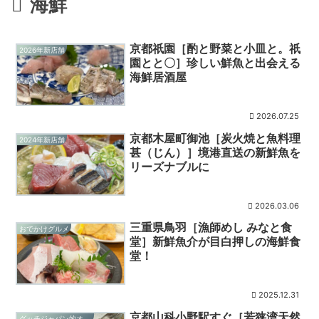
海鮮
京都祇園［酌と野菜と小皿と。祇
2026年新店舗
園とと〇］珍しい鮮魚と出会える
海鮮居酒屋
2026.07.25
京都木屋町御池［炭火焼と魚料理
2024年新店舗
甚（じん）］境港直送の新鮮魚を
リーズナブルに
2026.03.06
三重県鳥羽［漁師めし みなと食
おでかけグルメ
堂］新鮮魚介が目白押しの海鮮食
堂！
2025.12.31
京都山科小野駅すぐ［若狭湾天然
グッチジャパン的オススメ店