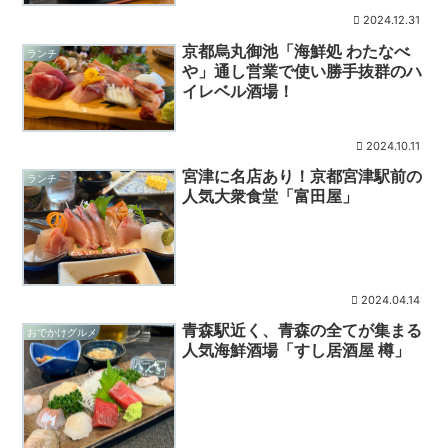
2024.12.31
京都烏丸御池「海鮮処 わたなべ
ランチ
や」通し営業で使い勝手抜群のハ
イレベル酒場！
2024.10.11
宮津に名店あり！京都宮津駅前の
ランチ
人気大衆食堂「富田屋」
2024.04.14
青森駅近く、青森の全てが集まる
おでかけグルメ
人気海鮮酒場「すし居酒屋 樽」