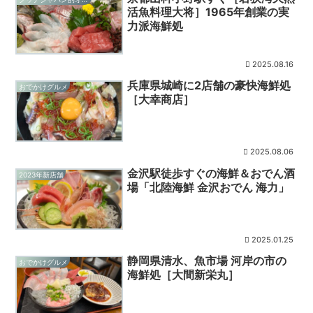
活魚料理大将］1965年創業の実
力派海鮮処
2025.08.16
兵庫県城崎に2店舗の豪快海鮮処
おでかけグルメ
［大幸商店］
2025.08.06
金沢駅徒歩すぐの海鮮＆おでん酒
2023年新店舗
場「北陸海鮮 金沢おでん 海力」
2025.01.25
静岡県清水、魚市場 河岸の市の
おでかけグルメ
海鮮処［大間新栄丸］