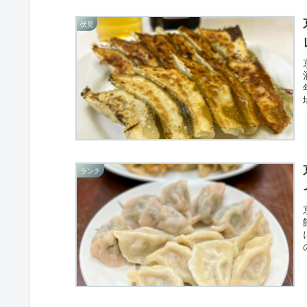
伏見
ランチ