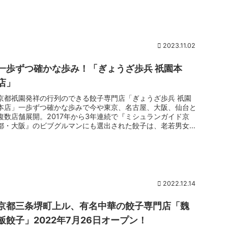
2023.11.02
一歩ずつ確かな歩み！「ぎょうざ歩兵 祇園本
店」
京都祇園発祥の行列のできる餃子専門店「ぎょうざ歩兵 祇園
本店」一歩ずつ確かな歩みで今や東京、名古屋、大阪、仙台と
複数店舗展開。2017年から3年連続で『ミシュランガイド京
都・大阪』のビブグルマンにも選出された餃子は、老若男女問
わず愛される！...
2022.12.14
京都三条堺町上ル、有名中華の餃子専門店「魏
飯餃子」2022年7月26日オープン！