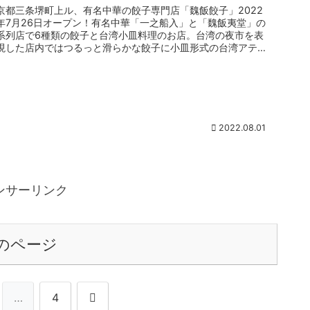
京都三条堺町上ル、有名中華の餃子専門店「魏飯餃子」2022
年7月26日オープン！有名中華「一之船入」と「魏飯夷堂」の
系列店で6種類の餃子と台湾小皿料理のお店。台湾の夜市を表
現した店内ではつるっと滑らかな餃子に小皿形式の台湾アテで
サクッと気軽...
2022.08.01
ンサーリンク
のページ
次
…
4