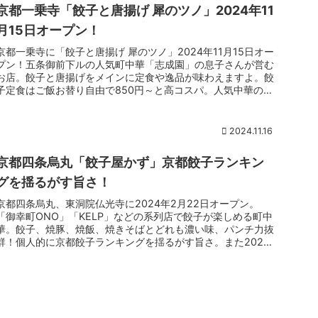
京都一乗寺「餃子と唐揚げ 犀のツノ」2024年11
月15日オープン！
京都一乗寺に「餃子と唐揚げ 犀のツノ」2024年11月15日オー
プン！五条御前下ルの人気町中華「志成園」の息子さんが営む
お店。餃子と唐揚げをメインに定食や逸品が味わえますよ。餃
子定食はご飯お替り自由で850円～と高コスパ。人気中華の味
を継承する注目店。
2024.11.16
京都四条烏丸「餃子屋かず」京都餃子ランキン
グを揺るがす旨さ！
京都四条烏丸、東洞院仏光寺に2024年2月22日オープン。
「御幸町ONO」「KELP」などの系列店で餃子が楽しめる町中
華。餃子、焼豚、焼飯、焼きそばとどれも濃い味、パンチ力抜
群！個人的に京都餃子ランキングを揺るがす旨さ。また2025
年2月よりランチもスタート。こちらではチャーシューエッグ
や鮪丼がいただけますよ。