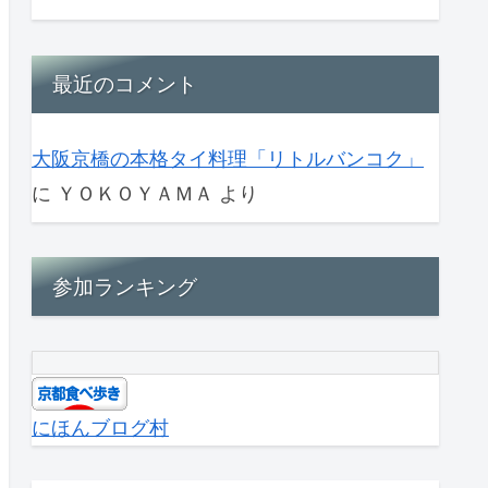
最近のコメント
大阪京橋の本格タイ料理「リトルバンコク」
に
ＹＯＫＯＹＡＭＡ
より
参加ランキング
にほんブログ村