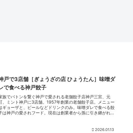
神戸で3店舗［ぎょうざの店 ひょうたん］味噌ダ
レで食べる神戸餃子
家族でバトンを繋ぐ神戸で愛される老舗餃子店神戸三宮、元
町、ミント神戸に3店舗。1957年創業の老舗餃子店。メニュー
はギョーザと、ビールなどドリンクのみ。味噌ダレで食べる餃
子は神戸の愛されフード。現在は創業者から孫に引き継がれ、
味や想いは継承される。
2026.01.13