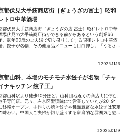
京都伏見大手筋商店街［ぎょうざの冨士］昭和
レトロ中華酒場
京都伏見大手筋商店街［ぎょうざの店 冨士］昭和レトロ中華
酒場伏見の大手筋商店街ができる前からあるという創業66
年、御年90歳のご夫婦で切り盛りしてする昭和レトロ中華酒
場。餃子が名物、その他逸品メニューも目白押し。「うるさい
客はいらない」とお母さんの目が光る店内は愛のある常連さん
で賑わうディープな酒処。
2025.11.16
京都山科、本場のモチモチ水餃子が名物「チャ
イナキッチン 餃子王」
京都山科駅より徒歩10分ほど。山科団地近くの商店街に佇む、
餃子専門店。元々、左京区聖護院にて営業していたが2019年
に移転オープン。手作りの焼き餃子や種類豊富な水餃子は安定
の味わい。中国人ご夫婦が切り盛りする家庭的な雰囲気も魅
力。
2025.01.19