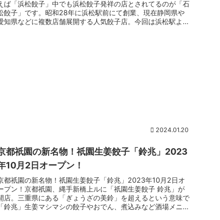
えば「浜松餃子」中でも浜松餃子発祥の店とされてるのが「石
松餃子」です。昭和28年に浜松駅前にて創業、現在静岡県や
愛知県などに複数店舗展開する人気餃子店。今回は浜松駅より
車で30分ほどの...
2024.01.20
京都祇園の新名物！祇園生姜餃子「鈴兆」2023
年10月2日オープン！
京都祇園の新名物！祇園生姜餃子「鈴兆」2023年10月2日オ
ープン！京都祇園、縄手新橋上ルに「祇園生姜餃子 鈴兆」が
開店。三重県にある「ぎょうざの美鈴」を超えるという意味で
「鈴兆」生姜マシマシの餃子やおでん、煮込みなど酒場メニュ
ーがズラリ。...