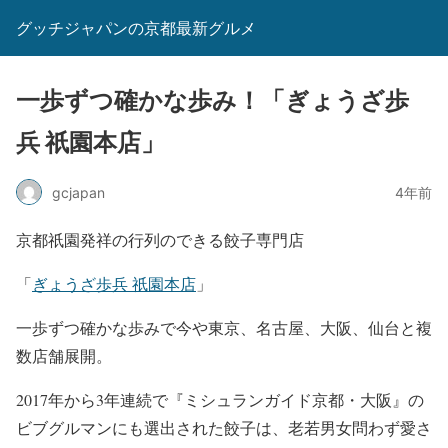
グッチジャパンの京都最新グルメ
一歩ずつ確かな歩み！「ぎょうざ歩
兵 祇園本店」
gcjapan
4年前
京都祇園発祥の行列のできる餃子専門店
「
ぎょうざ歩兵 祇園本店
」
一歩ずつ確かな歩みで今や東京、名古屋、大阪、仙台と複
数店舗展開。
2017年から3年連続で『ミシュランガイド京都・大阪』の
ビブグルマンにも選出された餃子は、老若男女問わず愛さ