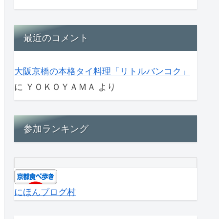
最近のコメント
大阪京橋の本格タイ料理「リトルバンコク」
に
ＹＯＫＯＹＡＭＡ
より
参加ランキング
にほんブログ村