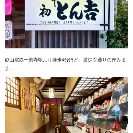
叡山電鉄一乗寺駅より徒歩4分ほど。曼殊院通りの佇みま
す。