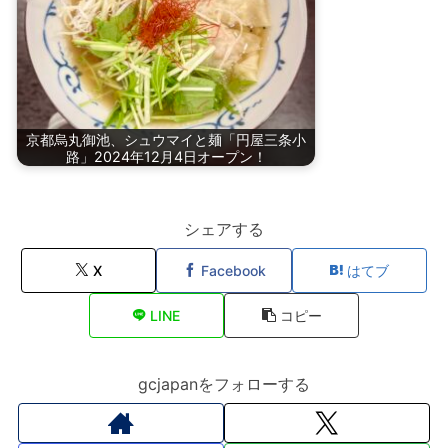
京都烏丸御池、シュウマイと麺「円屋三条小
路」2024年12月4日オープン！
シェアする
X
Facebook
はてブ
LINE
コピー
gcjapanをフォローする